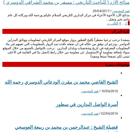
مدائح الازد ( للباحث التاريخي : مسفر بن محمد الشرافي الدوسري )
فهد المحيسن
/
29/04/2017
‎مدائح الأزد ‎الأخوة الأعزاء في مركز البدارين التاريخي ‎السلام عليكم ورحمة الله وبركاته ‎كل عام
وانتم بخير وتقبل…
1
2
…
4
التالي
→
كلمة المركز
يسعدنا نرحب ترحيبا معطراً بأفيح العطور بزوار موقع المركز التاريخي لمعلومات ووثائق البدراين
الدواسر , ونرجو ان نوفق من خلاله في ان نجعله نافذه تمد الزوار بالمعلومات التي تعينهم في بناء
المعلومات المعرفية في تاريخ وشخصيات وبلدان البدارين . نرحب بالتواصل بالجميع من خلال الموقع
سواء بإضافة معلومة أو الاستفسار عن معلومة من خلال رابط (اتصل بنا) في القائمة في الأعلى.
نتمنى لكم تصفحاً ممتعاً ومفيداً
موضوعات مميزة
الشيخ القاضي محمد بن مقرن الودعاني الدوسري رحمه الله
10/06/2016
/
فهد المحيسن
أسرة الواصل البدارين في سطور
02/06/2016
/
فهد المحيسن
فضيلة الشيخ : عبدالرحمن بن محمد بن ربيعة العوسجي