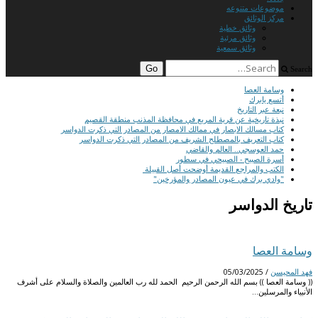
موضوعات متنوعه
مركز الوثائق
وثائق خطية
وثائق مرئية
وثائق سمعية
Search
وسامة العصا
أتسع يابرك
نبعة عبر التاريخ
نبذة تاريخية عن قرية المربع في محافظة المذنب منطقة القصيم
كتاب مسالك الابصار في ممالك الامصار من المصادر التي ذكرت الدواسر
كتاب التعريف بالمصطلح الشريف من المصادر التي ذكرت الدواسر
حمد العوسجي.. العالم والقاضي
أسرة الصبيح - الصبيحي في سطور
الكتب والمراجع القديمة أوضحت أصل القبيلة
"وادي برك في عيون المصادر والمؤرخين"
تاريخ الدواسر
وسامة العصا
فهد المحيسن
/
05/03/2025
(( وسامة العصا )) بسم الله الرحمن الرحيم الحمد لله رب العالمين والصلاة والسلام على أشرف
الأنبياء والمرسلين…