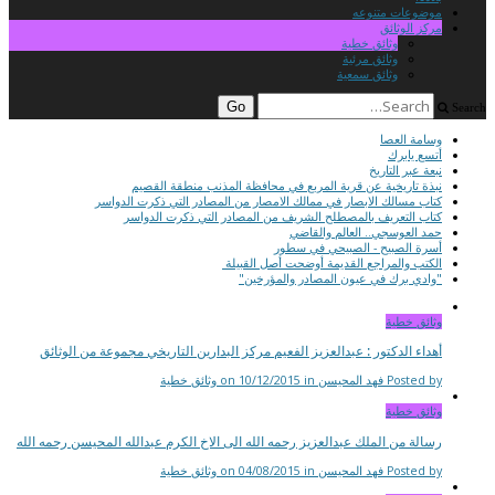
موضوعات متنوعه
مركز الوثائق
وثائق خطية
وثائق مرئية
وثائق سمعية
Search
وسامة العصا
أتسع يابرك
نبعة عبر التاريخ
نبذة تاريخية عن قرية المربع في محافظة المذنب منطقة القصيم
كتاب مسالك الابصار في ممالك الامصار من المصادر التي ذكرت الدواسر
كتاب التعريف بالمصطلح الشريف من المصادر التي ذكرت الدواسر
حمد العوسجي.. العالم والقاضي
أسرة الصبيح - الصبيحي في سطور
الكتب والمراجع القديمة أوضحت أصل القبيلة
"وادي برك في عيون المصادر والمؤرخين"
وثائق خطية
أهداء الدكتور : عبدالعزيز الفعيم مركز البدارين التاريخي مجموعة من الوثائق
Posted by فهد المحيسن on 10/12/2015 in وثائق خطية
وثائق خطية
رسالة من الملك عبدالعزيز رحمه الله الى الاخ الكرم عبدالله المحيسن رحمه الله
Posted by فهد المحيسن on 04/08/2015 in وثائق خطية