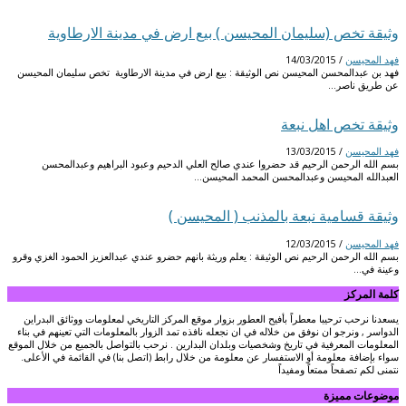
وثيقة تخص (سليمان المحيسن ) بيع ارض في مدينة الارطاوية
فهد المحيسن
/
14/03/2015
فهد بن عبدالمحسن المحيسن نص الوثيقة : بيع ارض في مدينة الارطاوية تخص سليمان المحيسن
عن طريق ناصر…
وثيقة تخص اهل نبعة
فهد المحيسن
/
13/03/2015
بسم الله الرحمن الرحيم قد حضروا عندي صالح العلي الدحيم وعبود البراهيم وعبدالمحسن
العبدالله المحيسن وعبدالمحسن المحمد المحيسن…
وثيقة قسامية نبعة بالمذنب ( المحيسن )
فهد المحيسن
/
12/03/2015
بسم الله الرحمن الرحيم نص الوثيقة : يعلم وريثة بانهم حضرو عندي عبدالعزيز الحمود الغزي وقرو
وعينة في…
كلمة المركز
يسعدنا نرحب ترحيبا معطراً بأفيح العطور بزوار موقع المركز التاريخي لمعلومات ووثائق البدراين
الدواسر , ونرجو ان نوفق من خلاله في ان نجعله نافذه تمد الزوار بالمعلومات التي تعينهم في بناء
المعلومات المعرفية في تاريخ وشخصيات وبلدان البدارين . نرحب بالتواصل بالجميع من خلال الموقع
سواء بإضافة معلومة أو الاستفسار عن معلومة من خلال رابط (اتصل بنا) في القائمة في الأعلى.
نتمنى لكم تصفحاً ممتعاً ومفيداً
موضوعات مميزة