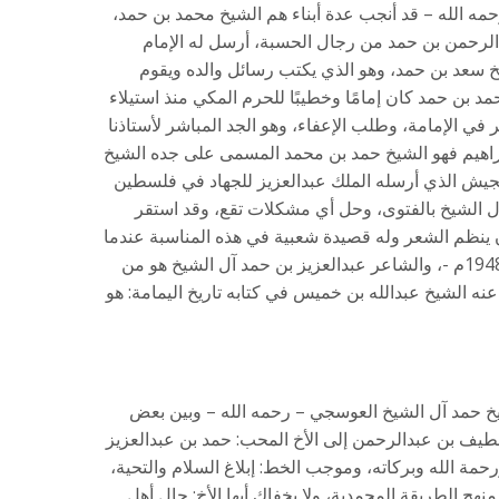
مه الله – قد أنجب عدة أبناء هم الشيخ محمد بن حمد،
بدالرحمن بن حمد من رجال الحسبة، أرسل له الإمام
خ سعد بن حمد، وهو الذي يكتب رسائل والده ويقوم
مد بن حمد كان إمامًا وخطيبًا للحرم المكي منذ استيلاء
 في الإمامة، وطلب الإعفاء، وهو الجد المباشر لأستاذنا
ذ إبراهيم فهو الشيخ حمد بن محمد المسمى على جده الشيخ
جيش الذي أرسله الملك عبدالعزيز للجهاد في فلسطين
آل الشيخ بالفتوى، وحل أي مشكلات تقع، وقد استقر
 ينظم الشعر وله قصيدة شعبية في هذه المناسبة عندما
أرسل مع الجيش السعودي عام 1367هـ – 1948م -، والشاعر عبدالعزيز بن حمد آل الشيخ هو من
عنه الشيخ عبدالله بن خميس في كتابه تاريخ اليمامة: هو
خ حمد آل الشيخ العوسجي – رحمه الله – وبين بعض
لطيف بن عبدالرحمن إلى الأخ المحب: حمد بن عبدالعزيز
رحمة الله وبركاته، وموجب الخط: إبلاغ السلام والتحية،
هج الطريقة المحمدية، ولا يخفاك أيها الأخ: حال أهل