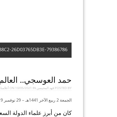
79386786-E8D3-453C-88C2-26D03765DB3E
حمد العوسجي.. العالم
POSTED BY
فهد المحيسن
ON
IN
10/05/2021
أعلامنا
,
الجمعة 2 ربيع الآخر 1441هـ – 29 نوفمبر 2019م
كان من أبرز علماء الدولة السعو