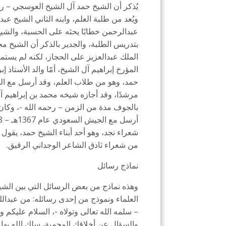
يُذكر أن الشيخ حمد آل الشيخ العوسجي – رح
ويُعد من طلبة العلم، وابنه الثاني الشيخ ع
عبدالرحمن خطابًا يحثه على الحسبة، والشي
بتدريس الطلبة، والجدير بالذكر أن الشيخ مح
الملك عبدالعزيز على الحجاز، لكنه لم يستمر
المؤرخ إبراهيم آل الشيخ، أمّا والد الأستا
حمد، وهو من طلاب العلم، وقد أرسل مع ال
مرشدًا، وقد أجازه شيخه محمد بن إبراهيم 
بالجوف مدة من الزمن – رحمه الله -، وكان
شعراء نجد، وهو أحد أبناء الشيخ حمد، يقول 
من شعراء ثادق الشاعر الوجداني الرقيق.
نماذج رسائل
وهذه نماذج من بعض الرسائل التي بين الشي
العلماء ونموذج من إحدى رسائله: من عبدال
– سلمه الله تعالى وتولاه -، السلام عليكم و
والسؤال عن أخلاقك المحمية، سلك الله بها من