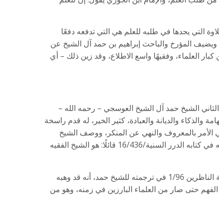
وة التي يجدها في طلبه للعلم هي التي تدفعه دفعًا
 ويضيف المؤرخ والباحث إبراهيم بن حمد آل الشيخ عن
ار العلماء، وفقيهًا واسع الاطلاع، وقد زين ذلك – أي
لثاني الشيخ حمد آل الشيخ العوسجي – رحمه الله –
امة والذكاء والديانة والعبادة، كثير الخير، له قدم راسخة
 الأمر بالمعروف والنهي عن المنكر، ووصف الشيخ
عبدالرحمن بن قاسم الشيخ حمد في ترجمته في كتابه الدرر السنية/16/436 قائلًا: هو الشيخ الفقيه
ويذكر الأستاذ محمد القاضي في كتابه روضة الناظرين 1/96 في ترجمته للشيخ حمد، أنه قد وهبه
 الفهم حتى صار من العلماء البارزين في زمنه، وهو من