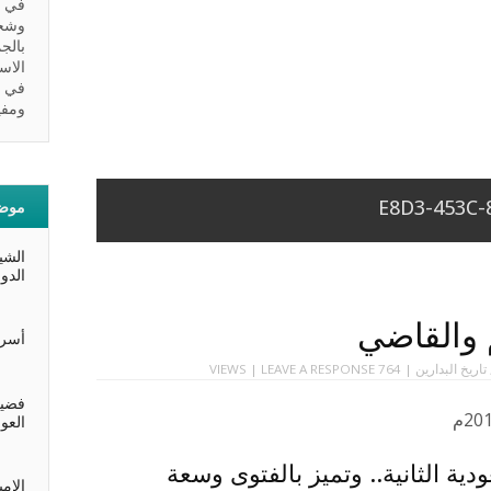
في ب
وشخص
بالج
الاس
في ا
ومفيد
موضو
الشي
الدو
 والقاضي
أسرة
تاريخ البدارين
| 764 VIEWS |
LEAVE A RESPONSE
فضيل
العو
دية الثانية.. وتميز بالفتوى وسعة
الام