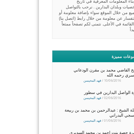
ناء المعلومات المعرفية في تاريخ
يات وبلدان البدارين . نرحب بالتواصل
ميع من خلال الموقع سواء بإضافة معلومة أو
تفسار عن معلومة من خلال رابط (اتصل بنا)
لقائمة في الأعلى. نتمنى لكم تصفحاً ممتعاً
اً
عات مميزة
خ القاضي محمد بن مقرن الودعاني
سري رحمه الله
10/06/2016
/
فهد المحيسن
 الواصل البدارين في سطور
02/06/2016
/
فهد المحيسن
ة الشيخ : عبدالرحمن بن محمد بن ربيعة
سجي البدراني
01/06/2016
/
فهد المحيسن
يرة حصة بنت احمد بن محمد السديري