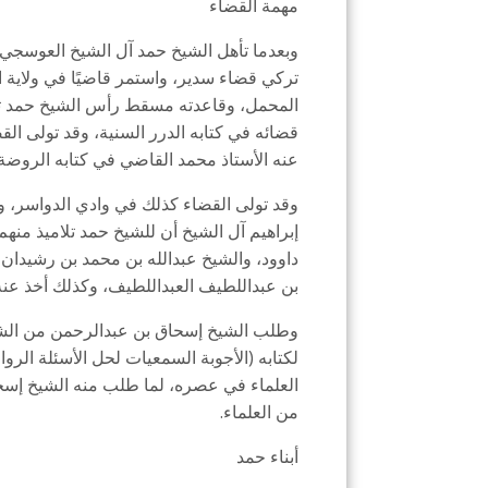
مهمة القضاء
وبعدما تأهل الشيخ حمد آل الشيخ العوسجي –
تركي قضاء سدير، واستمر قاضيًا في ولاية ال
المحمل، وقاعدته مسقط رأس الشيخ حمد ثا
قضائه في كتابه الدرر السنية، وقد تولى ا
عنه الأستاذ محمد القاضي في كتابه الروضة: 
وقد تولى القضاء كذلك في وادي الدواسر، و
إبراهيم آل الشيخ أن للشيخ حمد تلاميذ منه
داوود، والشيخ عبدالله بن محمد بن رشيدان،
بن عبداللطيف العبداللطيف، وكذلك أخذ عنه 
وطلب الشيخ إسحاق بن عبدالرحمن من الشيخ
لكتابه (الأجوبة السمعيات لحل الأسئلة الرو
العلماء في عصره، لما طلب منه الشيخ إسحا
من العلماء.
أبناء حمد