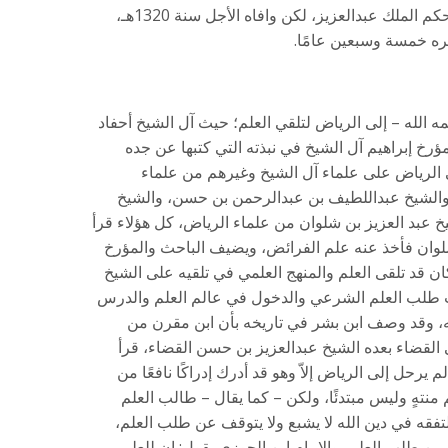
واستمر حتى ضُمت المنطقة وأصبحت في حكم الملك عبدالعزيز، لكن وافاه الأجل سنة 1320هـ،
عمره خمسة وسبعين عامًا.
الله – إلى الرياض لتلقي العلم؛ حيث آل الشيخ أحفاد
ؤرخ إبراهيم آل الشيخ في نبذته التي كتبها عن جده
 الرياض على علماء آل الشيخ وغيرهم من علماء
والشيخ عبداللطيف بن عبدالرحمن بن حسن، والشيخ
عبد العزيز بن شلوان من علماء الرياض، كل هؤلاء قرأ
شلوان فأخذ عنه علم الفرائض، ويضيف الباحث والمؤرخ
ان قد تلقى العلم والمنهج العلمي في تلقيه على الشيخ
 طلب العلم الشرعي والدخول في عالم العلم والدرس
نه، وقد وصف ابن بشر في تاريخه بأن ابن مقرن من
ى القضاء بعده الشيخ عبدالعزيز بن حسن القضاء، قرأ
يرحل إلى الرياض إلاّ وهو قد أدرك إدراكًا نافعًا من
تهٍ وليس مبتدئًا، ولكن – كما يقال – طالب العلم
تفقه في دين الله لا يشبع ولا يتوقف عن طلب العلم،
من طلب العلم، والإمام ابن الجوزي يقول: إن للعلم