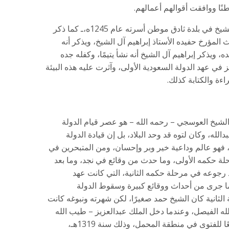
نًا ووافقت أقوالهم أعمالهم.
ولد الشيخ حمد بن عبدالعزيز بن محمد آل الشيخ في بلدة ثادق موطن أسرته عام 1245ه،ـ كما ذكر
لمؤرخ حفيده الأستاذ إبراهيم آل الشيخ، ويذكر أنه
، ويذكر إبراهيم آل الشيخ أنه نشأ يتيمًا، وكفله جده
ي عهد الدولة السعودية الأولى، وآثرت عليه هذه البيئة
اءة والكتابة كذلك.
لشيخ العوسجي – رحمه الله – هو عصر قيام الدولة
الله، وكان لتوه قد وحد البلاد، بل إن قيادة الدولة
ه، فهو عالم وداعية خير وبر وإحسان، ومن المتبحرين في
لة حكمه الأولى، وما حدث من وقائع في نجد، وما بعد
رجوعه في مرحلة حكمه الثانية، التي كانت عهد
ما جرى من أحداث ووقائع كبيرة وسقوط الدولة
ة الثانية كان الشيخ حمد صغيرًا، لكن شهرته ونبوغه كانت
له الفيصل، وعندما دخل الملك عبدالعزيز – طيب الله
ثراه – الرياض كان الشيخ حمد قاضيًا ومرجعًا للفتوى في منطقة المحمل، وذلك سنة 1319هـ،