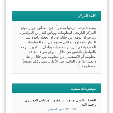
كلمة المركز
يسعدنا نرحب ترحيبا معطراً بأفيح العطور بزوار موقع
المركز التاريخي لمعلومات ووثائق البدراين الدواسر ,
ونرجو ان نوفق من خلاله في ان نجعله نافذه تمد
الزوار بالمعلومات التي تعينهم في بناء المعلومات
المعرفية في تاريخ وشخصيات وبلدان البدارين . نرحب
بالتواصل بالجميع من خلال الموقع سواء بإضافة
معلومة أو الاستفسار عن معلومة من خلال رابط
(اتصل بنا) في القائمة في الأعلى. نتمنى لكم تصفحاً
ممتعاً ومفيداً
موضوعات مميزة
الشيخ القاضي محمد بن مقرن الودعاني الدوسري
رحمه الله
10/06/2016
/
فهد المحيسن