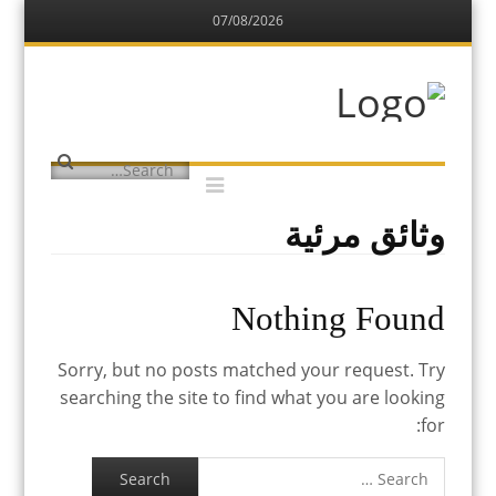
07/08/2026
Menu
Skip
to
content
مركز البدارين
التاريخي
يهتم بتوثيق المعلومات عن البدارين
الدواسر
Menu
Search
Skip
to
content
وثائق مرئية
Nothing Found
Sorry, but no posts matched your request. Try
searching the site to find what you are looking
for:
Search