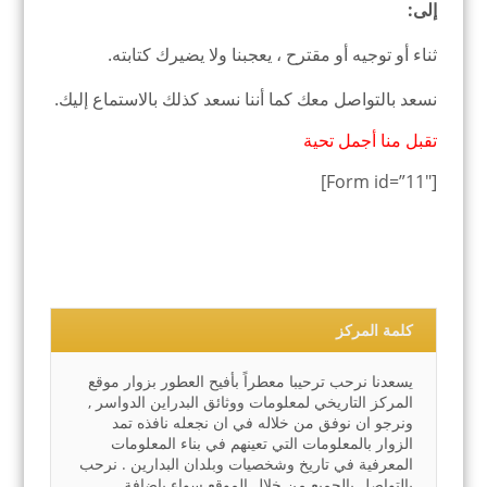
إلى:
ثناء أو توجيه أو مقترح ، يعجبنا ولا يضيرك كتابته.
نسعد بالتواصل معك كما أننا نسعد كذلك بالاستماع إليك.
تقبل منا أجمل تحية
[Form id=”11″]
كلمة المركز
يسعدنا نرحب ترحيبا معطراً بأفيح العطور بزوار موقع
المركز التاريخي لمعلومات ووثائق البدراين الدواسر ,
ونرجو ان نوفق من خلاله في ان نجعله نافذه تمد
الزوار بالمعلومات التي تعينهم في بناء المعلومات
المعرفية في تاريخ وشخصيات وبلدان البدارين . نرحب
بالتواصل بالجميع من خلال الموقع سواء بإضافة