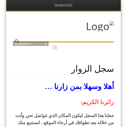
06/08/2026
Menu
Skip
to
content
مركز البدارين
التاريخي
يهتم بتوثيق المعلومات عن البدارين
الدواسر
Menu
Search
Skip
to
content
سجل الزوار
أهلا وسهلا بمن زارنا …
زائرنا الكريم:
جعلنا هذا السجل ليكون المكان الذي نتواصل نحن وأنت
من خلاله بعد تطوافك في أرجاء الموقع ، لنستمع منك