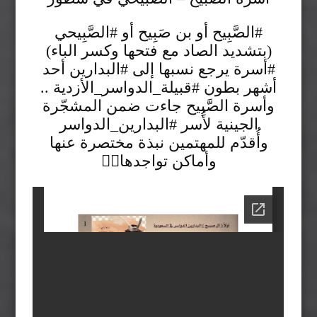
#الصَّبِيح‬⁩ أو بن صَبِيح أو ⁧‫#الصَّبِيحي‬⁩
(بتشديد الصاد مع فتحها وكسر الباء)
⁧‫#أسرة‬⁩ يرجع نسبها إلى ⁧‫#البدارين‬⁩ أحد
أشهر بطون ⁧‫#قبيلة_الدواسر_الأزدية‬⁩ ..
‏وأسرة الصَّبِيح جاءت ضمن المشجّرة
الجينية لأُسر ⁧‫#البدارين_الدواسر‬⁩
‏وأُقدّم للمهتمين نبذة مختصرة عنها
وأماكن تواجدها✍🏼