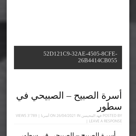
52D121C9-32AE-4505-8CFE-
26B4414CB055
أسرة الصبيح – الصبيحي في
سطور
POSTED BY
فهد المحيسن
ON
IN
26/04/2021
أسرنا
| 3٬789 VIEWS
|
LEAVE A RESPONSE
أسرة الصبيح – الصبيحي في سطور