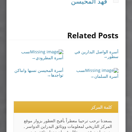
فهد المحيسن
Related Posts
أسرة الواصل البدارين في
نسب
سطور
→
أسرة المطرودي
→
نسب
أسرة المحيسن نسبها واماكن
تواجدها
→
أسرة السلمان
→
كلمة المركز
يسعدنا نرحب ترحيبا معطراً بأفيح العطور بزوار موقع
المركز التاريخي لمعلومات ووثائق البدراين الدواسر ,
ونرجو ان نوفق من خلاله في ان نجعله نافذه تمد