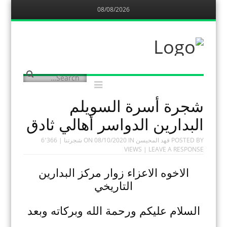
08/08/2026
Menu
Skip
to
content
مركز البدارين
التاريخي
يهتم بتوثيق المعلومات عن البدارين
الدواسر
Menu
Search
Skip
to
content
شجرة أسرة السويلم
البدارين الدواسر أهالي ثادق
POSTED BY
فهد المحيسن
ON
IN
08/10/2020
شجرتنا
| 6٬366
VIEWS |
LEAVE A RESPONSE
الاخوه الاعزاء زوار مركز البدارين
التاريخي
السلام عليكم ورحمة الله وبركاته وبعد