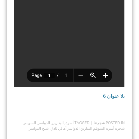
بلا عنوان 6
POSTED IN
شجرتنا
| TAGGED
أسرة
,
البدارين
,
الدواسر
,
السويلم
,
شجرة أسرة السويلم البدارين الدواسر أهالي ثادق
,
شيخ الدواسر