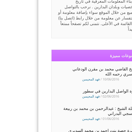
ناء المعلومات المعرفية في تاريخ
يات وبلدان البدارين . نرحب بالتواصل
ميع من خلال الموقع سواء بإضافة معلومة أو
تفسار عن معلومة من خلال رابط (اتصل بنا)
لقائمة في الأعلى. نتمنى لكم تصفحاً ممتعاً
اً
عات مميزة
خ القاضي محمد بن مقرن الودعاني
سري رحمه الله
10/06/2016
/
فهد المحيسن
 الواصل البدارين في سطور
02/06/2016
/
فهد المحيسن
ة الشيخ : عبدالرحمن بن محمد بن ربيعة
سجي البدراني
01/06/2016
/
فهد المحيسن
يرة حصة بنت احمد بن محمد السديري