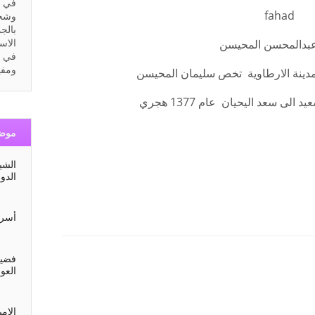
في ب
وشخص
بالج
الاس
عبدالمحسن المحيسن
في ا
ومفيد
مدينة الارطاوية تخص سليمان المحيسن
ى سعد اليحيان عام 1377 هجري
موضو
الشي
الدو
أسرة
فضيل
العو
الام