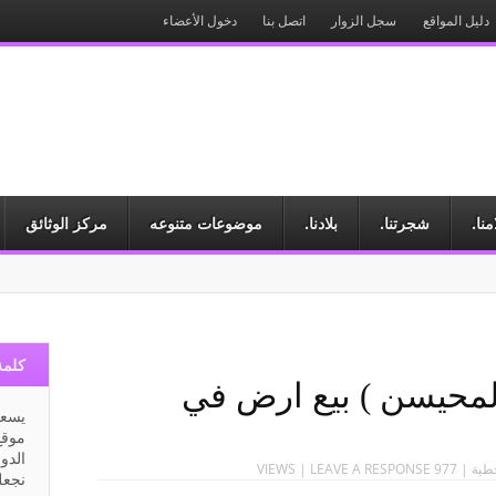
دليل المواقع
سجل الزوار
اتصل بنا
دخول الأعضاء
يخي
منا.
شجرتنا.
بلادنا.
موضوعات متنوعه
مركز الوثائق
كلمة
لمحيسن ) بيع ارض في
يسعد
موقع
الدو
طية
| 977 VIEWS |
LEAVE A RESPONSE
نجعل