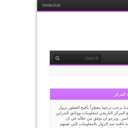
09/08/2026
Search
 المركز
نا نرحب ترحيبا معطراً بأفيح العطور بزوار
 المركز التاريخي لمعلومات ووثائق البدراين
اسر , ونرجو ان نوفق من خلاله في ان
ه نافذه تمد الزوار بالمعلومات التي تعينهم