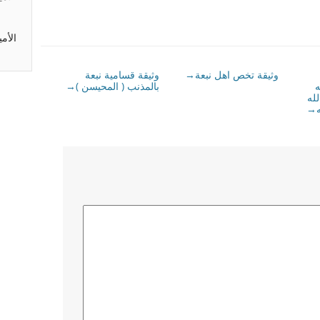
الأم
وثيقة تخص اهل نبعة
وثيقة قسامية نبعة
→
ه
بالمذنب ( المحيسن )
→
لله
→