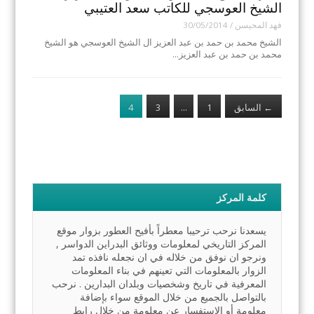
الشيخ العوسجي للكاتب سعد العتيبي
فهد المحيسن
/
30/05/2014
الشيخ محمد بن حمد بن عبد العزيز ال الشيخ العوسجي هو الشيخ
محمد بن حمد بن عبد العزيز…
←
السابق
1
…
3
4
كلمة المركز
يسعدنا نرحب ترحيبا معطراً بأفيح العطور بزوار موقع
المركز التاريخي لمعلومات ووثائق البدراين الدواسر ,
ونرجو ان نوفق من خلاله في ان نجعله نافذه تمد
الزوار بالمعلومات التي تعينهم في بناء المعلومات
المعرفية في تاريخ وشخصيات وبلدان البدارين . نرحب
بالتواصل بالجميع من خلال الموقع سواء بإضافة
معلومة أو الاستفسار عن معلومة من خلال رابط