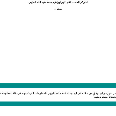
اخوكم المحب لكم : ابو ابراهيم سعد عبد الله العتيبي
منقول
اسر , ونرجو ان نوفق من خلاله في ان نجعله نافذه تمد الزوار بالمعلومات التي تعينهم في بناء المعلوم
حاً ممتعاً ومفيداً