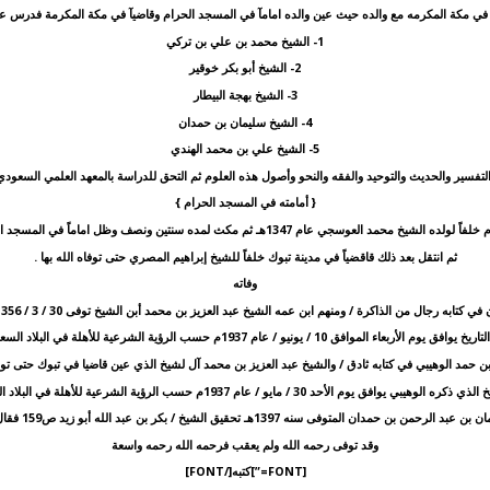
 في مكة المكرمه مع والده حيث عين والده امامآ في المسجد الحرام وقاضيآ في مكة المكرمة فدرس ع
1- الشيخ محمد بن علي بن تركي
2- الشيخ أبو بكر خوقير
3- الشيخ بهجة البيطار
4- الشيخ سليمان بن حمدان
5- الشيخ علي بن محمد الهندي
فسير والحديث والتوحيد والفقه والنحو وأصول هذه العلوم ثم التحق للدراسة بالمعهد العلمي السعودي
{ أمامته في المسجد الحرام }
ي عام 1347هـ ثم مكث لمده سنتين ونصف وظل اماماً في المسجد الحرام حتى انتقل الى تبوك .
ثم انتقل بعد ذلك قاقضياً في مدينة تبوك خلفاً للشيخ إبراهيم المصري حتى توفاه الله بها .
وفاته
ه رجال من الذاكرة / ومنهم ابن عمه الشيخ عبد العزيز بن محمد أبن الشيخ توفى 30 / 3 / 1356هـ وهو قاضي في تبوك أ.هـ
افق يوم الأربعاء الموافق 10 / يونيو / عام 1937م حسب الرؤية الشرعية للأهلة في البلاد السعودية.
حمد الوهيبي في كتابه ثادق / والشيخ عبد العزيز بن محمد آل لشيخ الذي عين قاضيا في تبوك حتى توفي في 20 / 3 / 356
لوهيبي يوافق يوم الأحد 30 / مايو / عام 1937م حسب الرؤية الشرعية للأهلة في البلاد السعودية .
ين قاضيا ً في تبوك حتى توفي في صفر سنة ست وخمسين وثلاثمائة وألف للهجرة .والله اعلم
وقد توفى رحمه الله ولم يعقب فرحمه الله رحمه واسعة
[FONT=”]كتبه[/FONT]