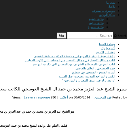
شجرتنا.
بلادنا.
موضوعات متنوعه
مركز الوثائق
وثائق خطية
وثائق مرئية
وثائق سمعية
Search
وسامة العصا
أتسع يابرك
نبعة عبر التاريخ
نبذة تاريخية عن قرية المربع في محافظة المذنب منطقة القصيم
كتاب مسالك الابصار في ممالك الامصار من المصادر التي ذكرت الدواسر
كتاب التعريف بالمصطلح الشريف من المصادر التي ذكرت الدواسر
حمد العوسجي.. العالم والقاضي
أسرة الصبيح - الصبيحي في سطور
الكتب والمراجع القديمة أوضحت أصل القبيلة
"وادي برك في عيون المصادر والمؤرخين"
سيرة الشيخ عبد العزيز محمد بن حمد ال الشيخ العوسجي للكاتب سعد 
Posted by
فهد المحيسن
on
in
30/05/2014
أعلامنا
| 860 Views |
Leave a response
هو الشيخ عبد العزيز بن محمد بن حمد بن عبد العزيز بن مح
فتلقى العلم على والده الشيخ محمد بن حمد العوسجي 