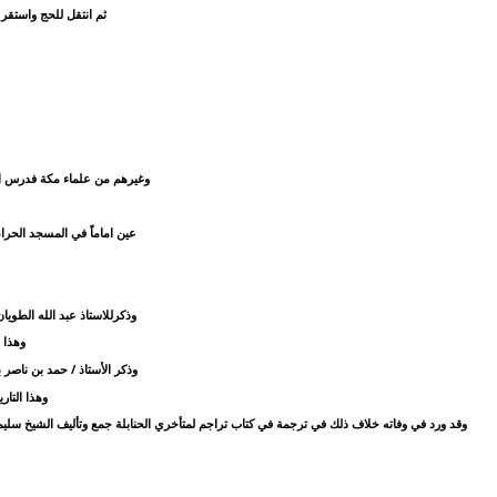
ثم انتقل للحج واستقر
وغيرهم من علماء مكة فدرس الت
عين اماماً في المسجد الحرام خلفاً لولده الشيخ محمد العوسج
وذكرللاستاذ عبد الله الطويان في كتاب
وهذا التاريخ يو
وذكر الأستاذ / حمد بن ناصر بن 
وهذا التاريخ الذي ذكره ا
وقد ورد في وفاته خلاف ذلك في ترجمة في كتاب تراجم لمتأخري الحنابلة جمع وتأليف الشيخ سليمان بن عبد الرحمن بن حمدان المتوفى سنه 1397هـ تحقيق الشيخ / بكر بن عبد الله أبو زيد ص159 فقال ع