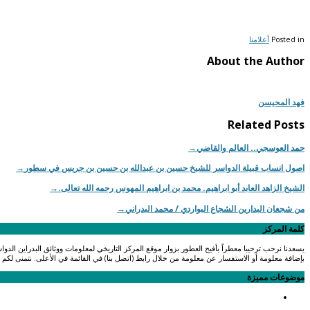
Posted in
أعلامنا
About the Author
فهد المحيسن
Related Posts
حمد العوسجي.. العالم والقاضي
→
اصول انساب قبيلة الدواسر للشيخ حسين بن عبدالله بن حسين بن جريس في سطور
→
الشيخ الزاهد العابد أبو ابراهيم. محمد بن ابراهيم المهوس رحمه الله تعالى.
→
من شجعان البدارين الشجاع البواردي / محمد البدراني
→
كلمة المركز
يسعدنا نرحب ترحيبا معطراً بأفيح العطور بزوار موقع المركز التاريخي لمعلومات ووثائق البدراين الدو
بإضافة معلومة أو الاستفسار عن معلومة من خلال رابط (اتصل بنا) في القائمة في الأعلى. نتمنى لكم تصف
موضوعات مميزة