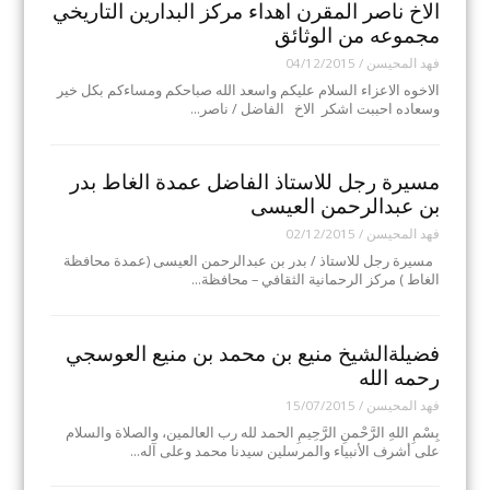
الاخ ناصر المقرن اهداء مركز البدارين التاريخي
مجموعه من الوثائق
فهد المحيسن
/
04/12/2015
الاخوه الاعزاء السلام عليكم واسعد الله صباحكم ومساءكم بكل خير
وسعاده احببت اشكر الاخ الفاضل / ناصر…
مسيرة رجل للاستاذ الفاضل عمدة الغاط بدر
بن عبدالرحمن العيسى
فهد المحيسن
/
02/12/2015
مسيرة رجل للاستاذ / بدر بن عبدالرحمن العيسى (عمدة محافظة
الغاط ) مركز الرحمانية الثقافي – محافظة…
فضيلةالشيخ منيع بن محمد بن منيع العوسجي
رحمه الله
فهد المحيسن
/
15/07/2015
بِسْمِ اللهِ الرَّحْمنِ الرَّحِيمِ الحمد لله رب العالمين، والصلاة والسلام
على أشرف الأنبياء والمرسلين سيدنا محمد وعلى آله…