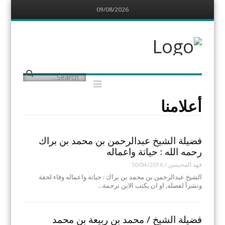
09/08/2026
Menu
Skip
to
content
مركز البدارين
التاريخي
يهتم بتوثيق المعلومات عن البدارين
الدواسر
Menu
Search
Skip
to
content
أعلامنا
فضيلة الشيخ عبدالرحمن بن محمد بن براك
رحمه الله : حياتة واعماله
فهد المحيسن
/
30/04/2016
الشيخ عبدالرحمن بن محمد بن براك : حياتة واعماله وفاء لحقة
ونشرآ لفضله, او ان يكتب الابن ترجمة…
فضيلة الشيخ / محمد بن ربيعة بن محمد