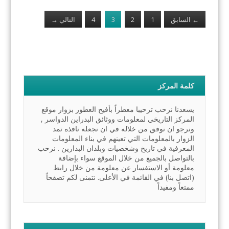
←
السابق
1
2
3
4
التالي
→
كلمة المركز
يسعدنا نرحب ترحيبا معطراً بأفيح العطور بزوار موقع
المركز التاريخي لمعلومات ووثائق البدراين الدواسر ,
ونرجو ان نوفق من خلاله في ان نجعله نافذه تمد
الزوار بالمعلومات التي تعينهم في بناء المعلومات
المعرفية في تاريخ وشخصيات وبلدان البدارين . نرحب
بالتواصل بالجميع من خلال الموقع سواء بإضافة
معلومة أو الاستفسار عن معلومة من خلال رابط
(اتصل بنا) في القائمة في الأعلى. نتمنى لكم تصفحاً
ممتعاً ومفيداً